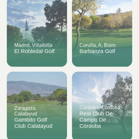
Madrid, Villalbilla
Coruña, A, Boiro
El Robledal Golf
Barbanza Golf
Córdoba, Córdoba
Zaragoza,
Real Club De
Calatayud
Gambito Golf
Campo De
Club Calatayud
Córdoba