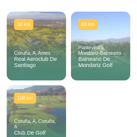
32 km
63 km
Pontevedra,
Coruña, A, Ames
Mondariz-Balneario
Real Aeroclub De
Balneario De
Santiago
Mondariz Golf
108 km
Coruña, A, Coruña,
A
Club De Golf