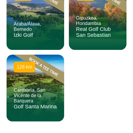
Gipuzkoa,
Hondarribia
Araba/Álava,
Real Golf Club
Bernedo
Izki Golf
San Sebastian
128 km
Cantabria, San
Vicente de la
Barquera
Golf Santa Marina