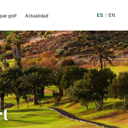
ES
EN
que golf
Actualidad
rt