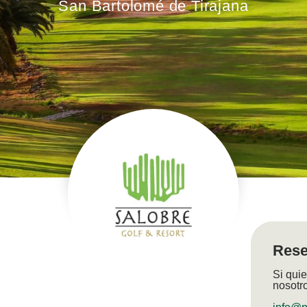
San Bartolomé de Tirajana
Rese
Si quie
nosotr