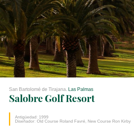
San Bartolomé de Tirajana.
Las Palmas
Salobre Golf Resort
Antigüedad: 1999
Diseñador: Old Course Roland Favré, New Course Ron Kirby