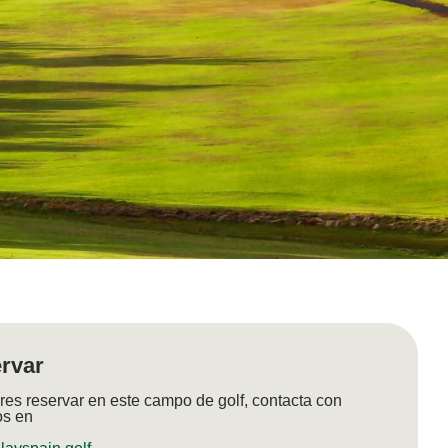
rvar
res reservar en este campo de golf, contacta con
os en