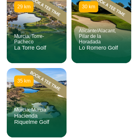
29 km
30 km
Alicante/Alacant,
Murcia, Torre-
Pilar de la
Pacheco
Horadada
La Torre Golf
Lo Romero Golf
35 km
Murcia, Murcia
Hacienda
Riquelme Golf