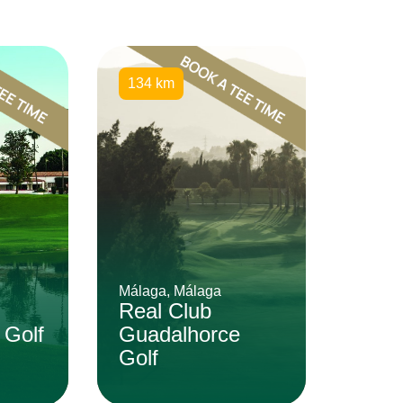
134 km
Málaga, Málaga
Real Club
 Golf
Guadalhorce
Golf