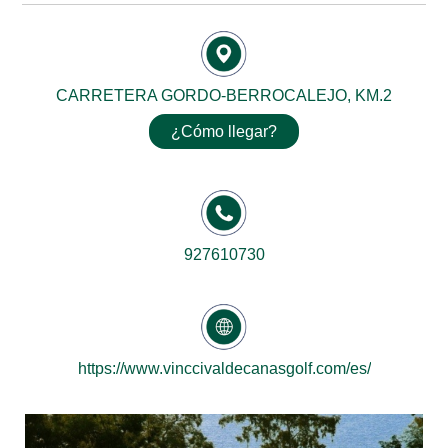
CARRETERA GORDO-BERROCALEJO, KM.2
¿Cómo llegar?
927610730
https://www.vinccivaldecanasgolf.com/es/