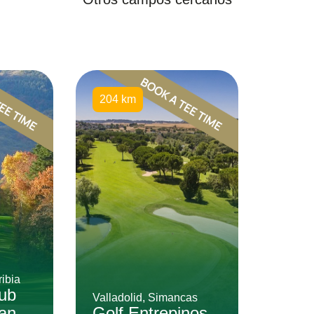
204 km
ibia
lub
Valladolid, Simancas
an
Golf Entrepinos