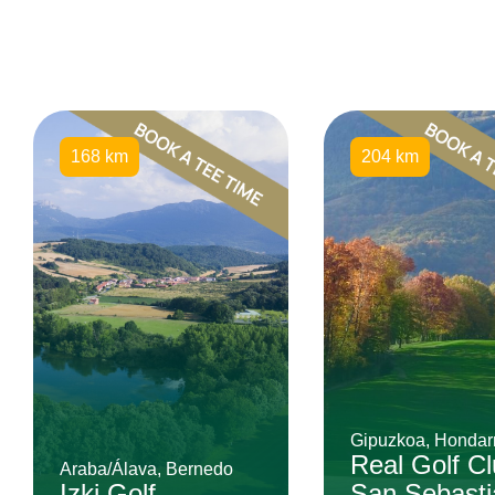
168 km
204 km
Gipuzkoa, Hondarr
Real Golf C
Araba/Álava, Bernedo
Izki Golf
San Sebasti