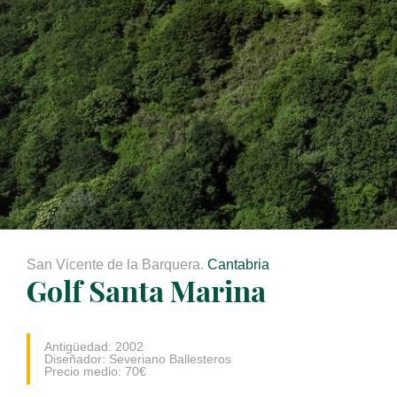
San Vicente de la Barquera.
Cantabria
Golf Santa Marina
Antigüedad: 2002
Diseñador: Severiano Ballesteros
Precio medio: 70€