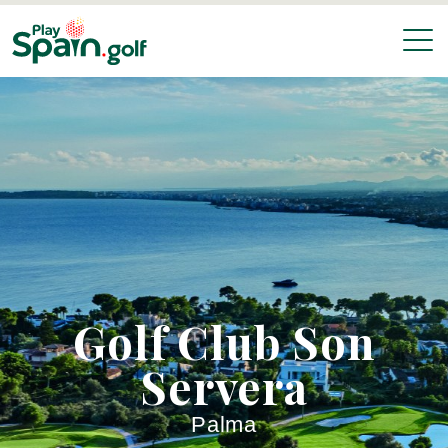
Golf Club Son
Servera
Palma