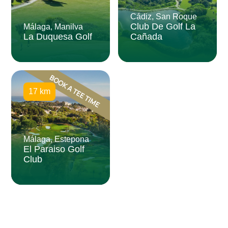
Cádiz, San Roque
Club De Golf La
Málaga, Manilva
La Duquesa Golf
Cañada
17 km
Málaga, Estepona
El Paraiso Golf
Club