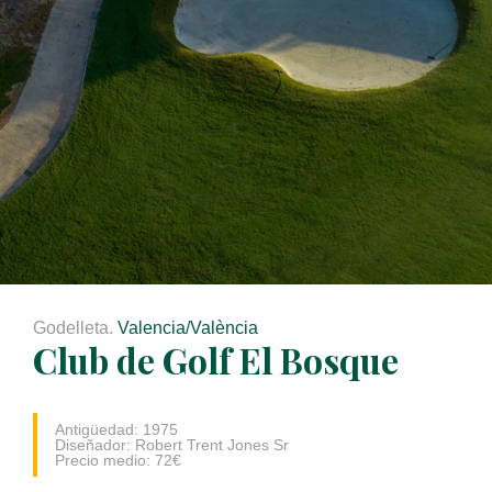
Godelleta.
Valencia/València
Club de Golf El Bosque
Antigüedad: 1975
Diseñador: Robert Trent Jones Sr
Precio medio: 72€