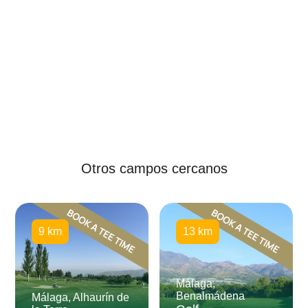
Otros campos cercanos
9 km
13 km
Málaga,
Benalmádena
Málaga, Alhaurín de