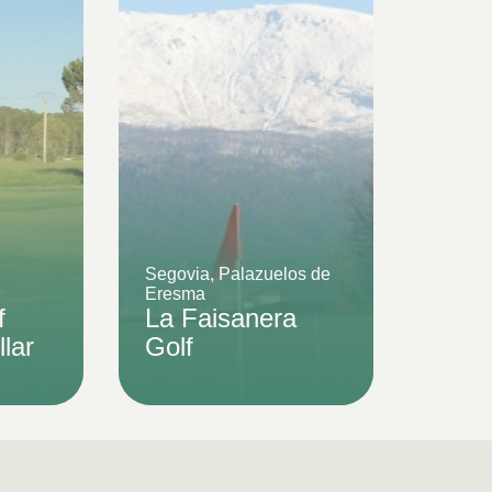
Segovia, Palazuelos de
Eresma
f
La Faisanera
llar
Golf