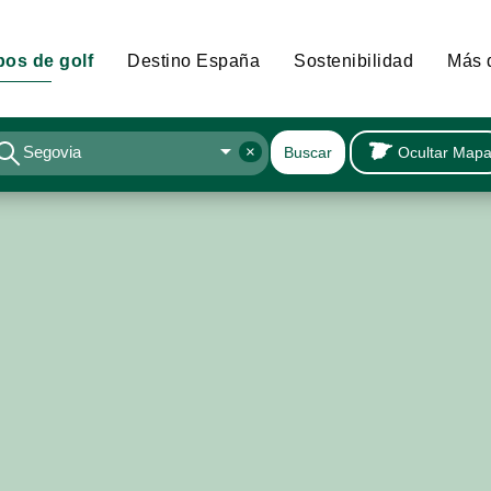
os de golf
Destino España
Sostenibilidad
Más 
arrow_drop_down
Segovia
×
Ocultar Map