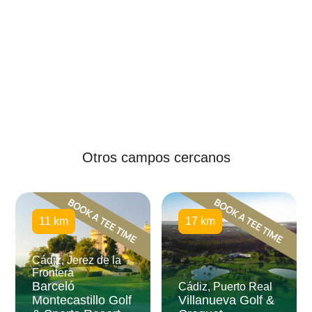
Otros campos cercanos
11 km
17 km
Cádiz, Jerez de la
Frontera
Barceló
Cádiz, Puerto Real
Montecastillo Golf
Villanueva Golf &