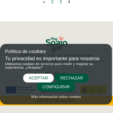
«
2
3
4
Política de cookies
©2025 Play Spain. Todos los derechos reservados.
Tu privacidad es importante para nosotros
Aviso legal
Política de privacidad
Política de cookies
Términos y
Utilizamos cookies de terceros para medir y mejorar su
condiciones
Comprobar reserva
experiencia. ¿Aceptas?
ACEPTAR
RECHAZAR
CONFIGURAR
Más información sobre cookies
RESERVA AHORA